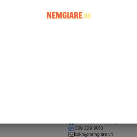
Không có sản phẩm
Rất tiếc, không tìm thấy sản phẩm phù hợp với lựa chọn của bạn
Kết nối
facebook.com/nemgiare.vn
090 399 9010
cskh@nemgiare.vn