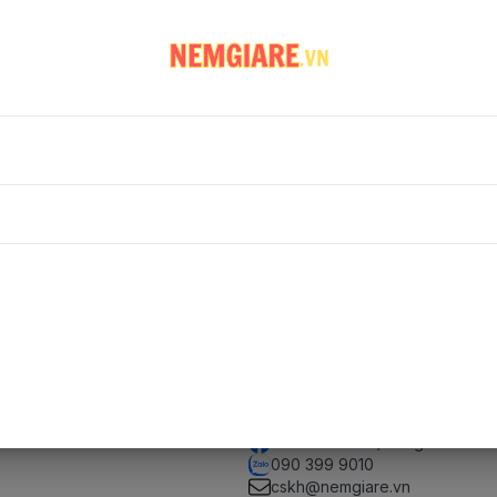
Không có sản phẩm
Rất tiếc, không tìm thấy sản phẩm phù hợp với lựa chọn của bạn
Kết nối
facebook.com/nemgiare.vn
090 399 9010
cskh@nemgiare.vn