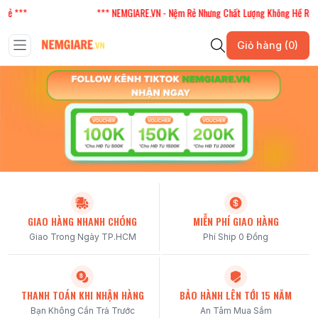
Rẻ ***
*** NEMGIARE.VN - Nệm Rẻ Nhưng Chất Lượng Không Hề Rẻ *
Giỏ hàng (0)
GIAO HÀNG NHANH CHÓNG
MIỄN PHÍ GIAO HÀNG
Giao Trong Ngày TP.HCM
Phí Ship 0 Đồng
THANH TOÁN KHI NHẬN HÀNG
BẢO HÀNH LÊN TỚI 15 NĂM
Bạn Không Cần Trả Trước
An Tâm Mua Sắm